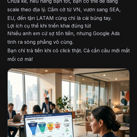
Chưa kể, nếu hàng bạn tốt, bạn có thể dễ dàng
scale theo địa lý. Cắm cờ từ VN, vươn sang SEA,
EU, đến tận LATAM cũng chỉ là cái búng tay.
Lợi ích cụ thể khi triển khai đúng tút
Nhiều anh em cứ sợ tốn tiền, nhưng Google Ads
tính ra sòng phẳng vô cùng.
Bạn chỉ trả tiền khi có click thật. Cá cắn câu mới mất
mồi cơ mà!