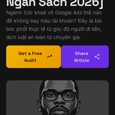
Ngân Sách 2026]
Ngành Sức khoẻ vít Google Ads thế nào
để không bay màu tài khoản? Đây là bài
bóc phốt thực tế từ góc độ người đi tiền,
lách luật an toàn từ chuyên gia.
Get a Free
Share
trending_up
share
Audit
Article