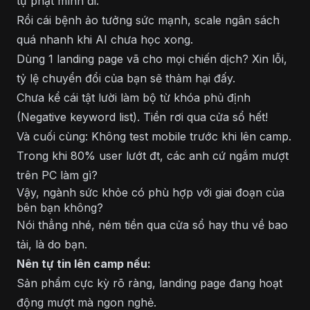
tự phạt mình đi.
Rồi cái bệnh ảo tưởng sức mạnh, scale ngân sách
quá nhanh khi AI chưa học xong.
Dùng 1 landing page vã cho mọi chiến dịch? Xin lỗi,
tỷ lệ chuyển đổi của bạn sẽ thảm hại đấy.
Chưa kể cái tật lười làm bộ từ khóa phủ định
(Negative keyword list). Tiền rơi qua cửa sổ hết!
Và cuối cùng: Không test mobile trước khi lên camp.
Trong khi 80% user lướt đt, các anh cứ ngắm mượt
trên PC làm gì?
Vậy, ngành sức khỏe có phù hợp với giai đoạn của
bên bạn không?
Nói thẳng nhé, ném tiền qua cửa sổ hay thu về bao
tải, là do bạn.
Nên tự tin lên camp nếu:
Sản phẩm cực kỳ rõ ràng, landing page đang hoạt
động mượt mà ngon nghẻ.