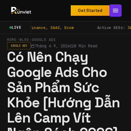
menu
Get Started
ra COD, Finance, SAAS, Ecom
Active GEOs:
30
LIVE
HOME
BLOG
GOOGLE ADS
chevron_right
chevron_right
Tháng 4 9, 2026
8 Min Read
calendar_today
schedule
GOOGLE ADS
Có Nên Chạy
Google Ads Cho
Sản Phẩm Sức
Khỏe [Hướng Dẫn
Lên Camp Vít