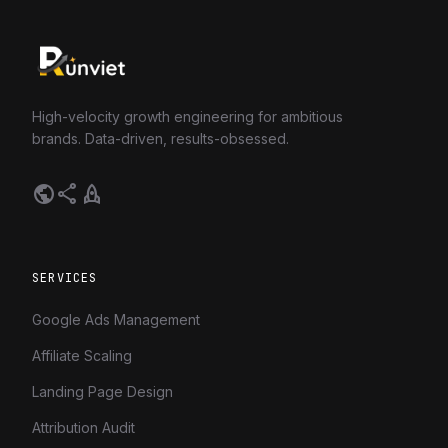
High-velocity growth engineering for ambitious
brands. Data-driven, results-obsessed.
public
share
rocket
SERVICES
Google Ads Management
Affiliate Scaling
Landing Page Design
Attribution Audit