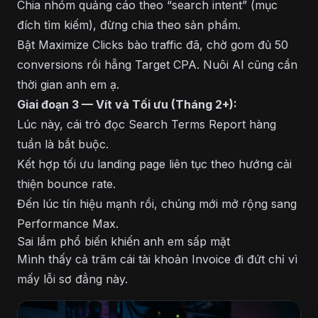
Chia nhóm quảng cáo theo “search intent” (mục
đích tìm kiếm), đừng chia theo sản phẩm.
Bật Maximize Clicks bào traffic đã, chờ gom đủ 50
conversions rồi hẵng Target CPA. Nuôi AI cũng cần
thời gian anh em ạ.
Giai đoạn 3 — Vít và Tối ưu (Tháng 2+):
Lúc này, cái trò đọc Search Terms Report hàng
tuần là bắt buộc.
Kết hợp tối ưu landing page liên tục theo hướng cải
thiện bounce rate.
Đến lúc tín hiệu mạnh rồi, chúng mới mở rộng sang
Performance Max.
Sai lầm phổ biến khiến anh em sấp mặt
Mình thấy cả trăm cái tài khoản Invoice đi đứt chỉ vì
mấy lỗi sơ đẳng này.